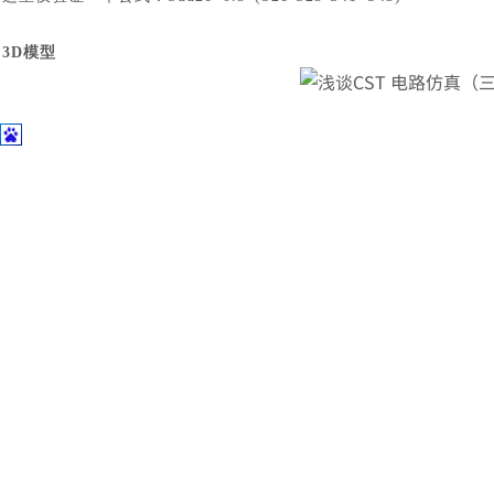
土木建筑
3D模型
电路模型
后处理
由于
S参数是以实部+虚部的方式表示，因此S参数的加减法遵循实
结果对比