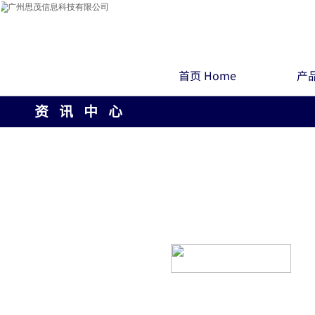
首页 Home
产品
资 讯 中 心