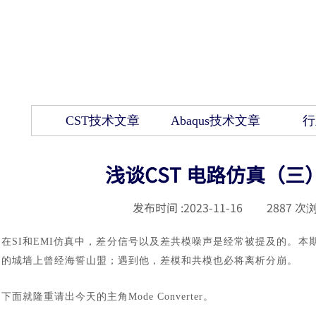
CST技术文章
Abaqus技术文章
行
浅谈CST 电路仿真（三）M
发布时间 :
2023-11-16
|
2887
次浏
在
SI和EMI仿真中，差分信号以及差共模噪声是经常被提及的。本期就和
的城墙上曾经海誓山盟；遇到他，差模和共模也必将离析分崩。
下面就隆重请出今天的主角
Mode Converter。