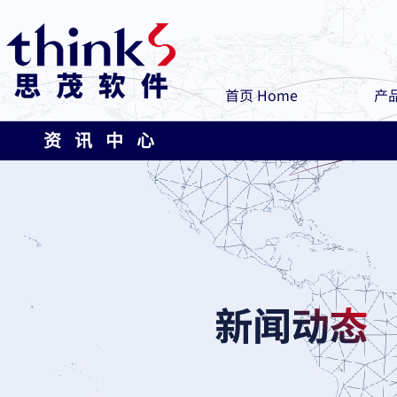
首页 Home
产品
资 讯 中 心