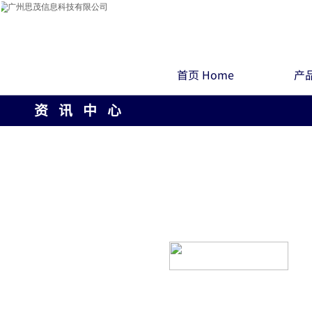
首页 Home
产品
资 讯 中 心