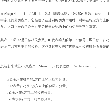
很有限元仿真的初学者对一些专业性名词可能不那么熟悉，例如今天要
在
Abaqus中，s11、s12和u1、u2是用来表示应力和位移的参数。首先
中常见的剪切应力。它描述了在受到剪切力作用时，材料在特定方向上的
差。这两个参数的设定对于分析复杂结构中的剪切行为至关重要。
其次，
u1和u2是位移相关参数。u1代表输入的第一个信号，即位移。
表示与u1方向垂直的位移。这些参数在模拟结构响应和位移时起着关键
总结起来就是
s代表应力（Stress），u代表位移（Displacement）。
l
s11表示在材料的x方向上的正应力分量。
l
s12表示在材料的y方向上的剪应力分量。
l
u1表示在x方向上的位移分量。
l
u2表示在y方向上的位移分量。