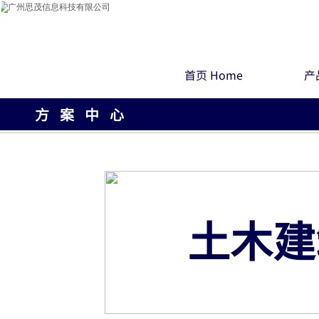
首页 Home
产品
方 案 中 心
土木建