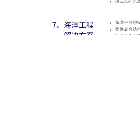
板式无
砟轨
7、海洋工程
海洋平台的
柔性复合结
解决方案
海上结构在
港口码头分
8、特种结构
内部高温下
预应力混凝
解决方案
核电站地震
压力容器在
特种容器的