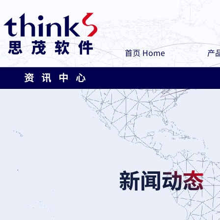
首页 Home
产品
资 讯 中 心