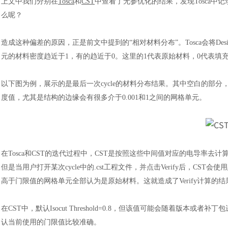
上文中我们分别在
Tosca
和
CST
中查看了无参优化的结果，发现Tosca中记
么呢？
造成这种偏差的原因，正是前文中提到的
“相对材料分布”。Tosca会将D
元的材料密度趋近于1，有的趋近于0。这里的1代表原始材料，0代表填
以下图为例，展示的是最后一次
cycle的材料分布结果。其中空白的部
度值，尤其是结构的边缘会有很多介于0.001和1之间的网格单元。
在
Tosca和CST的迭代过程中，CST是按照这些中间值对应的电导率去计
但是当用户打开某次
cycle中的.cst工程文件，并点击Verify后，C
高于门限值的网格单元全部认为是原始材料。这就造成了Verify计算的结果
在
CST中，默认Isocut Threshold=0.8，但该值可能会随着版本或者补丁包进行调
认当前使用的门限值比较准确。