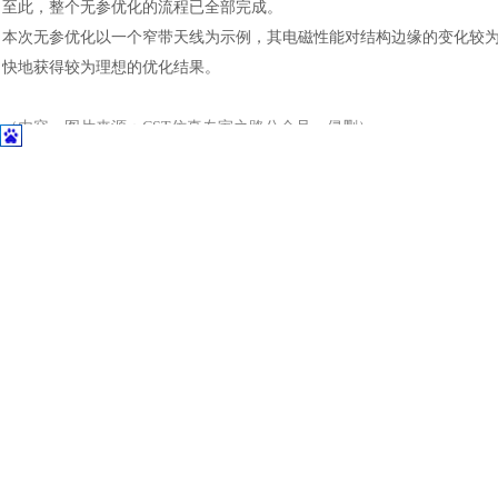
至此，整个无参优化的流程已全部完成。
土木建筑
本次无参优化以一个窄带天线为示例，其电磁性能对结构边缘的变化较
快地获得较为理想的优化结果。
（内容、图片来源：
CST仿真专家之路公众号，侵删）
版权与免责声明：
凡未注明作者、来源的内容均为转载稿，如出现版权问题，请及时联系
律责任。如内容信息对您产生影响，请及时联系我们修改或删除。