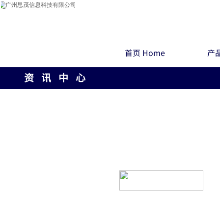
首页 Home
产品
资 讯 中 心