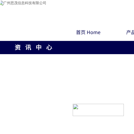
首页 Home
产品
资 讯 中 心