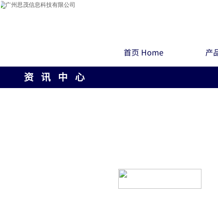
首页 Home
产品
资 讯 中 心