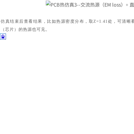
仿真结束后查看结果，比如热源密度分布，取
Z=1.41处，可
（芯片）的热源也可见。
在
Z=1.03处，也就是之前IR drop的电源平面上，可见热源分布是
由于之前计算的
EMloss是e-2W级别，相比元件的热源功率太小
其实仔细看的话会发现这里的
AC EM loss只考虑了volu