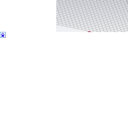
然后定义粒子源，选
Particle Circular Source，再选阴极圆柱的上
为5，就是5个同心圆区域，points为81，就是图中蓝点个数81。