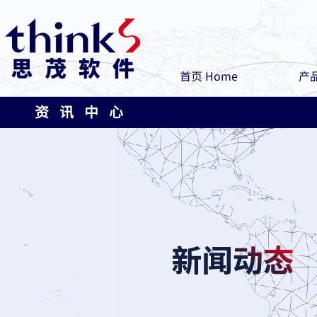
首页 Home
产品
资 讯 中 心