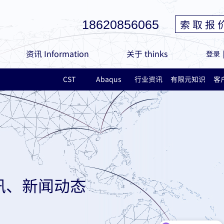
索 取 报 
18620856065
资讯 Information
关于 thinks
登录
CST
Abaqus
行业资讯
有限元知识
客
讯、新闻动态