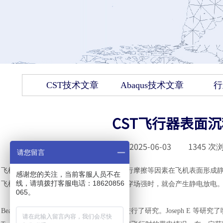
CST技术文章
Abaqus技术文章
行
CST飞行器表面
发布时间 :
2025-06-03
|
1345
次浏
请您留言
飞机在高空中飞行时，会因与空间粒子进行摩擦等因素在飞机表面形成
感谢您的关注，当前客服人员不在
线，请填拨打客服电话：18620856
飞机表面积累电荷所产生电场高于空气击穿场强时，就会产生静电放电
065。
Beach R 对飞机飞行中表面电荷积累原理进行了研究。Joseph E