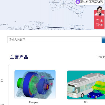
现在有优惠活动吗
主 营 产 品
了解更
。当
。
cst
Abaqus