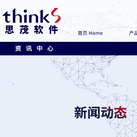
首页 Home
产品
资 讯 中 心