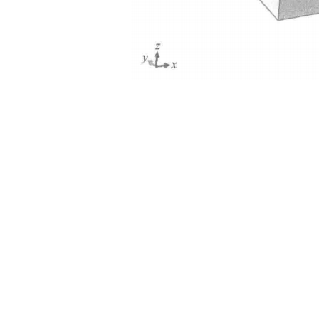
土木建筑
图
5-14
3.创建各向异性材料属性
1)在 Module 下拉列表中选择Property选项，进入Property 模块，
Material
对话框，将材料命名为
D32。
2)
在
Edit Material对话框中设置材料的机械性能，选择Mechanical→Ela
Mechanical→Plasticity→Plastic 命令建立塑性性能，设置真实应力为
3)右击模型树中刚建立的材料 D32，复制并改名为weld，为设定焊缝固有应