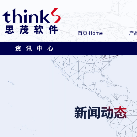
首页 Home
产品
资 讯 中 心