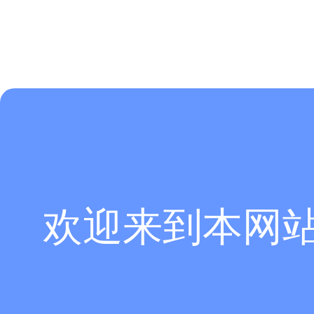
[ABAQUS]
Abaqus 接触区域网格细化要点
[ABAQUS]
Abaqus非线性结构计算收敛慢优化方法？
[ABAQUS]
Abaqus网格数量太大计算太慢怎么简化？
[ABAQUS]
Abaqus结构化网格扫掠网格自由网格区别
方案
产品Products
Abaqus
船舶
CST
土木
欢迎来到本网
XFlow
汽车
PowerFlow
高科
18620856065
CATIA
新能
索 取 报 价
更多>>
更多>
地址： 广州市天河区天河北路663号广东省机械研究所8栋9层 电话：020-3