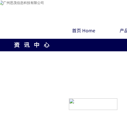
首页 Home
产品
资 讯 中 心