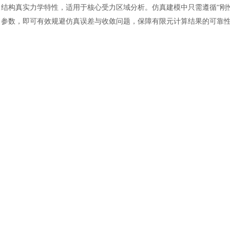
结构真实力学特性，适用于核心受力区域分析。仿真建模中只需遵循“刚
参数，即可有效规避仿真误差与收敛问题，保障有限元计算结果的可靠
汽车交通
风能电源