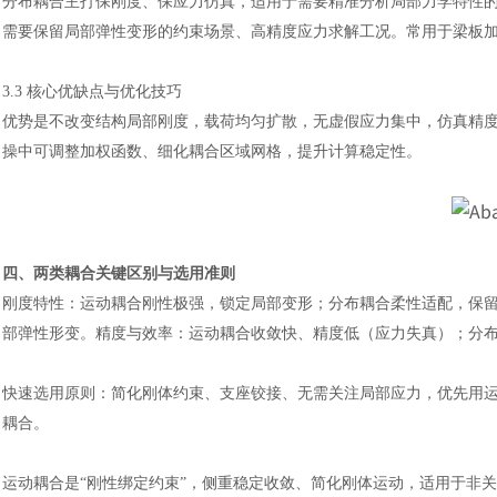
分布耦合主打保刚度、保应力仿真，适用于需要精准分析局部力学特性
需要保留局部弹性变形的约束场景、高精度应力求解工况。常用于梁板
3.3 核心优缺点与优化技巧
优势是不改变结构局部刚度，载荷均匀扩散，无虚假应力集中，仿真精
操中可调整加权函数、细化耦合区域网格，提升计算稳定性。
四、两类耦合关键区别与选用准则
刚度特性：运动耦合刚性极强，锁定局部变形；分布耦合柔性适配，保
部弹性形变。精度与效率：运动耦合收敛快、精度低（应力失真）；分
快速选用原则：简化刚体约束、支座铰接、无需关注局部应力，优先用
耦合。
运动耦合是
“刚性绑定约束”，侧重稳定收敛、简化刚体运动，适用于非