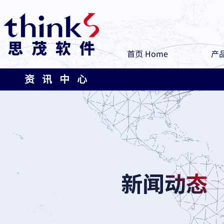
首页 Home
产品
资 讯 中 心