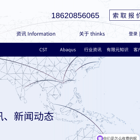
索 取 报 
18620856065
资讯 Information
关于 thinks
登录
CST
Abaqus
行业资讯
有限元知识
客
讯、新闻动态
你们是怎么收费的呢