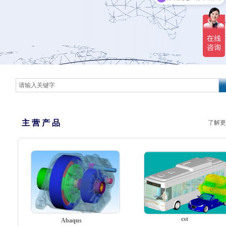
主 营 产 品
了解更
cst
Abaqus