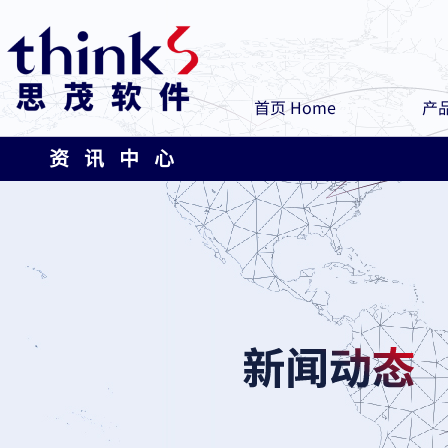
首页 Home
产品
资 讯 中 心