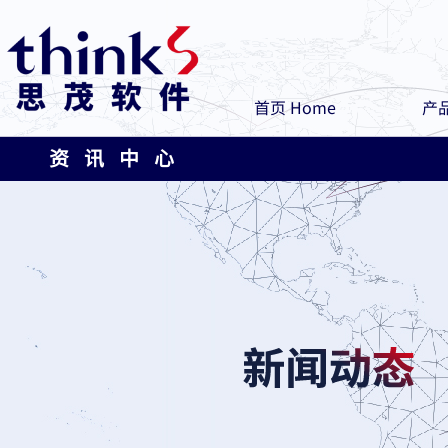
首页 Home
产品
资 讯 中 心