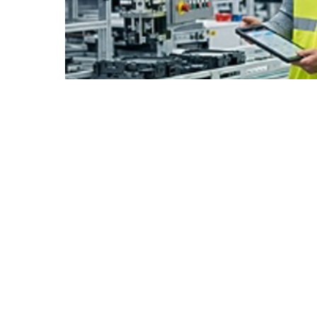
土木建筑
虚拟孪生体验在统一环境中为工作人员、合作伙伴与智能机器配备了
A
付诸实践的深度见解。制造企业可测试并验证移动机器人的集成，增强
最大限度地减少计划外停机时间，提升整体设备效率（OEE）。
随着制造企业同时实施了自动化与模块化制造，虚拟孪生使他们能够：
l
利用虚拟场景优化重构方案，实现首次即成功的模块化产线
l
通过工业物联网（
IIoT）建立闭环优化，自动调整工艺参数，快速
l
依托世界级
AI基础设施获取实时深度见解，实现更灵活的制造系统