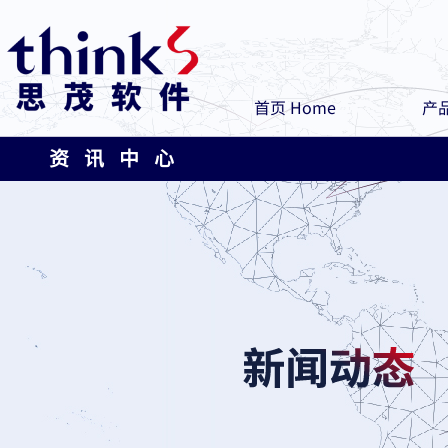
首页 Home
产品
资 讯 中 心