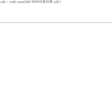
odb = mdb.openOdb('你的仿真结果.odb')
# 遍历所有分析步，调取最后一步增量步（fraction=-1）
for stepName in odb.steps.keys():
lastFrame = odb.steps[stepName].frames[-1]
# 加载终态结果
mdb.resultsPort.setFrame(frame=lastFrame)
# 保存结果视图
mdb.resultsPort.saveImage('终态结果云图.png')
odb.close()
五、
fraction=-1的核心适用场景
并非所有仿真都需要默认使用
fraction=-1，该参数针对性适配各类
l
非线性仿真终态提取：大变形、塑性变形、接触摩擦、材料损伤断
[ABAQUS]
Abaqus草图绘制约束常见问题与避坑要点