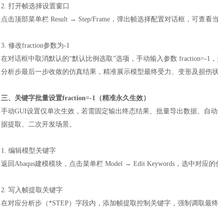
2. 打开帧选择设置窗口
点击顶部菜单栏
Result → Step/Frame，弹出帧选择配置对话框，可查
3. 修改fraction参数为-1
在对话框中取消默认的
“默认比例选取”选项，手动输入参数 fractio
分析步最后一步收敛的仿真结果，精准展示模型最终受力、变形及损伤
三、关键字批量设置
fraction=-1（精准永久生效）
手动
GUI设置仅单次生效，若需固定输出终态结果、批量导出数据、自动化仿真
据提取、二次开发场景。
1. 编辑模型关键字
返回
Abaqus建模模块，点击菜单栏 Model → Edit Keywords，
2. 写入帧提取关键字
在对应分析步（
*STEP）字段内，添加帧提取控制关键字，强制调取最