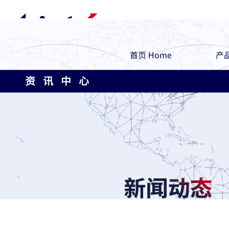
首页 Home
产品
资 讯 中 心