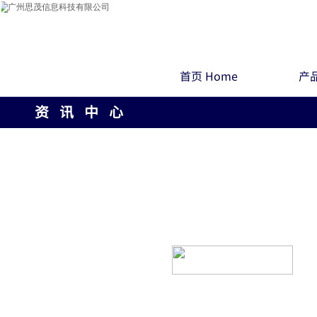
首页 Home
产品
资 讯 中 心