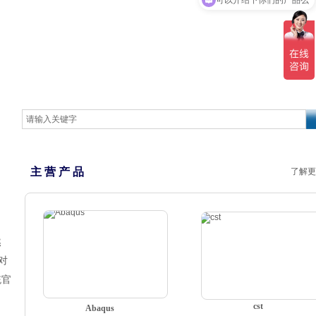
主 营 产 品
了解更
然
对
统官
cst
Abaqus