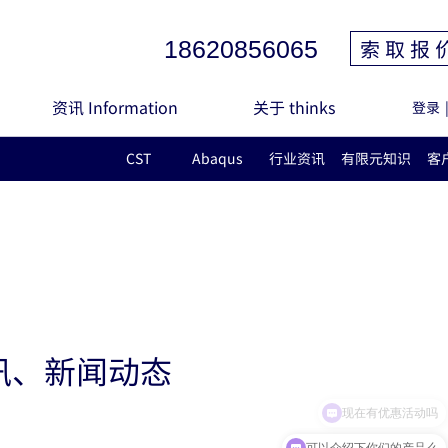
索 取 报 
18620856065
资讯 Information
关于 thinks
登录
CST
Abaqus
行业资讯
有限元知识
客
讯、新闻动态
现在有优惠活动吗
可以介绍下你们的产品么