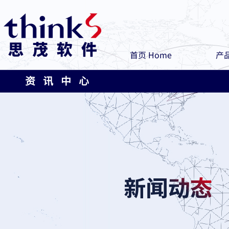
首页 Home
产品
资 讯 中 心