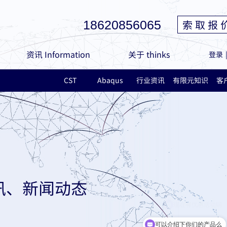
索 取 报 
18620856065
资讯 Information
关于 thinks
登录
CST
Abaqus
行业资讯
有限元知识
客
讯、新闻动态
可以介绍下你们的产品么