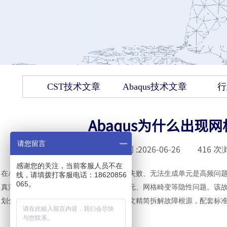
CST技术文章
Abaqus技术文章
行
Abaqus为什么出
请您留言
发布时间 :
2026-06-26
|
416
次浏
感谢您的关注，当前客服人员不在
在
Abaqus有限元仿真前处理中，网格划分失败、无法生成单元是高频问题，软件常弹出“Can
线，请填拨打客服电话：18620856
065。
真流程，部分场景还会出现无报错但无单元、网格畸变等隐性问题。该
划分算法不当、外部导入误差四大类。本文精简拆解故障根源，配套标