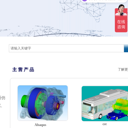
主 营 产 品
了解更
断仿
配、
cst
Abaqus