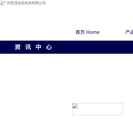
首页 Home
产品
资 讯 中 心