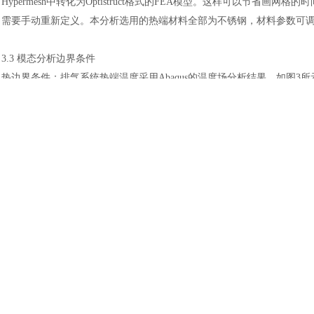
Hypermesh中转化为Optistruct格式的FEA模型。这样可以节
土木建筑
需要手动重新定义。本分析选用的热端材料全部为不锈钢，材料参数可
3.3 模态分析边界条件
热边界条件：排气系统热端温度采用
Abaqus的温度场分析结果，如
螺栓孔位置和热端支架安装螺栓孔位置，施加位移为零的全自由度约束。
分析的频率范围参照发动机转速激励频率范围确定，本计算中的频率范
图
4.
3.4 分析结果
利用商业后处理软件
Hyperview查看模态分析结果。排气系统热端的第
图
5. 