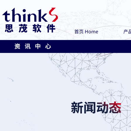
首页 Home
产品
资 讯 中 心