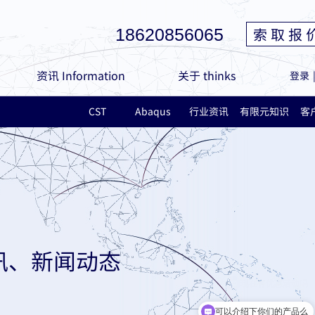
索 取 报 
18620856065
资讯 Information
关于 thinks
登录
CST
Abaqus
行业资讯
有限元知识
客
讯、新闻动态
可以介绍下你们的产品么