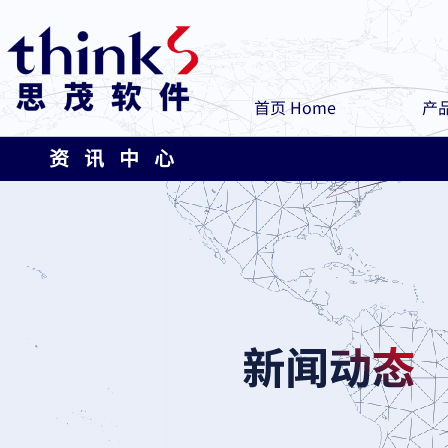
首页 Home
产品
资 讯 中 心