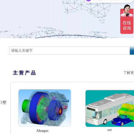
主 营 产 品
了解更
O整
cst
Abaqus