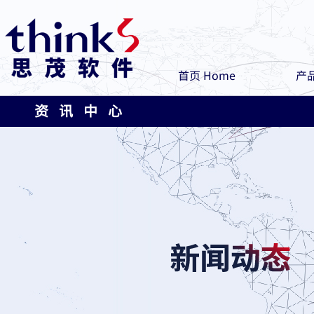
首页 Home
产品
资 讯 中 心