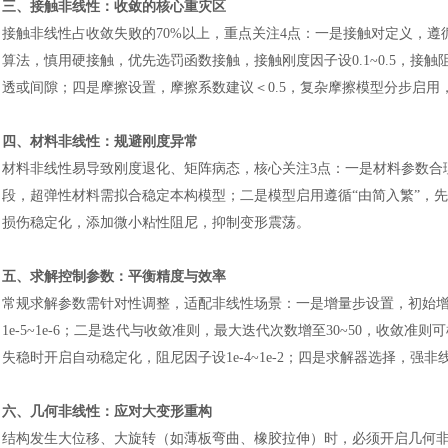
三、接触非线性：收敛的核心重灾区
接触非线性占收敛失败的
70%以上，重点关注4点：一是接触对定义，
算法，慎用硬接触，优先选罚函数接触，接触刚度因子设0.1~0.5，接触
透或间隙；四是摩擦设置，摩擦系数建议＜0.5，复杂摩擦模型分步启用
四、材料非线性：规避刚度异常
材料非线性易导致刚度退化、矩阵病态，核心关注
3点：一是材料参数合
段，超弹性材料需拟合稳定本构模型；二是模型启用遵循“由简入繁”，
损伤稳定化，添加微小粘性阻尼，抑制变形震荡。
汽车交通
五、求解控制参数：平衡精度与效率
常规求解参数需针对性调整，适配非线性场景：一是增量步设置，初始
1e-5~1e-6；二是迭代与收敛准则，最大迭代次数增至30~50，收敛
失稳时开启自动稳定化，阻尼因子设1e-4~1e-2；四是求解器选择，
六、几何非线性：应对大变形重构
结构发生大位移、大旋转（如薄板弯曲、橡胶拉伸）时，必须开启几何