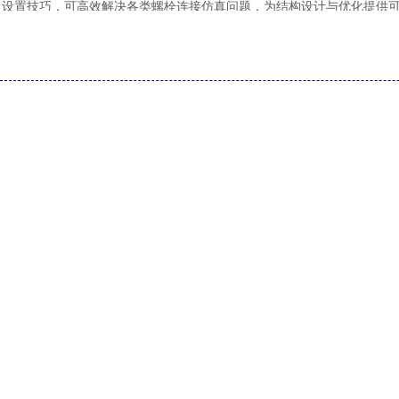
设置技巧，可高效解决各类螺栓连接仿真问题，为结构设计与优化提供
[ABAQUS]
Abaqus草图绘制约束常见问题与避坑要点