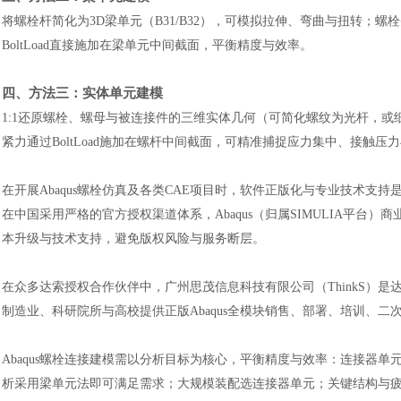
将螺栓杆简化为3D梁单元（B31/B32），可模拟拉伸、弯曲与扭转；螺
BoltLoad直接施加在梁单元中间截面，平衡精度与效率。
四、方法三：实体单元建模
1:1还原螺栓、螺母与被连接件的三维实体几何（可简化螺纹为光杆，或
紧力通过BoltLoad施加在螺杆中间截面，可精准捕捉应力集中、接触压
在开展Abaqus螺栓仿真及各类CAE项目时，软件正版化与专业技术支持是保障
在中国采用严格的官方授权渠道体系，Abaqus（归属SIMULIA平
本升级与技术支持，避免版权风险与服务断层。
在众多达索授权合作伙伴中，广州思茂信息科技有限公司（ThinkS）是达
制造业、科研院所与高校提供正版Abaqus全模块销售、部署、培训、
Abaqus螺栓连接建模需以分析目标为核心，平衡精度与效率：连接器
析采用梁单元法即可满足需求；大规模装配选连接器单元；关键结构与