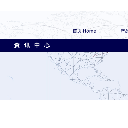
首页 Home
产品
资 讯 中 心