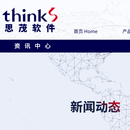
首页 Home
产品
资 讯 中 心