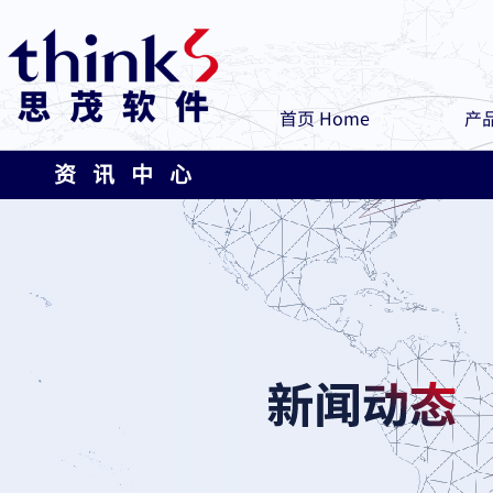
首页 Home
产品
资 讯 中 心