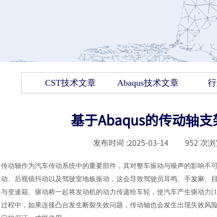
CST技术文章
Abaqus技术文章
行
基于Abaqus的传动轴
发布时间 :
2025-03-14
|
952
次浏
传动轴作为汽车传动系统中的重要部件，其对整车振动与噪声的影响不
动、后视镜抖动以及驾驶室地板振动，这会导致驾驶员耳鸣、手发麻、
与变速箱、驱动桥一起将发动机的动力传递给车轮，使汽车产生驱动力
过程中，如果连接凸台发生断裂失效问题，传动轴也会发生出现失效风