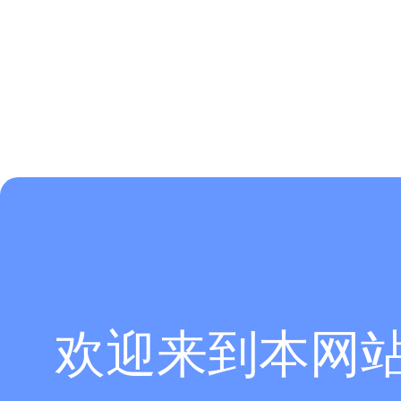
欢迎来到本网