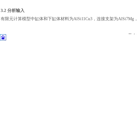
土木建筑
3.2 分析输入
有限元计算模型中缸体和下缸体材料为
AlSi11Cu3，连接支架为AlSi
表
1
3.3 分析边界
有限元模型中施加边界如图
3所示，对缸体截面进行全约束，载荷加载形