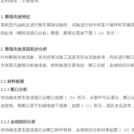
定的保证，才能使用。
1. 断裂失效特征
某机型汽油机在进行整车腐蚀试验时，试验进行到中间某个循环时车辆
的缸体（螺栓连接凸台处）断裂，断裂位置如下图
1（a）所示：
2. 断裂失效原因初步分析
针对断裂失效现象，首先排查试验工况是否符合试验标准，同步进行断
为有限元建模分析做准备。材料检测主要包括：断口分析，金相组织分
2.1 材料检测
2.1.1 断口分析
传动轴支撑支架连接凸台断口如图
1（b）所示，从图中可以看出，断
放射线。将断口置于扫描电镜下观察，如图 1（c）所示，源区未见异常
2.1.2 金相组织分析
传动轴支撑支架连接凸台断口附件取样，金相组织分析结果如图
1（d）