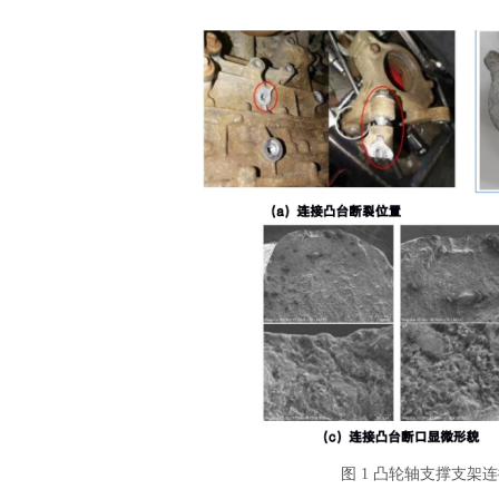
图
1 凸轮轴支撑支架