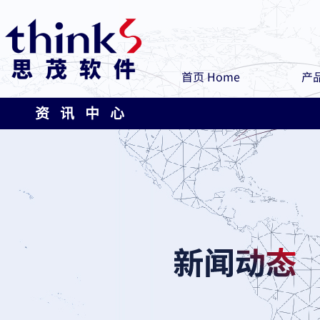
首页 Home
产品
资 讯 中 心