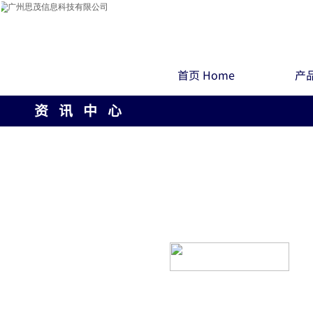
首页 Home
产品
资 讯 中 心