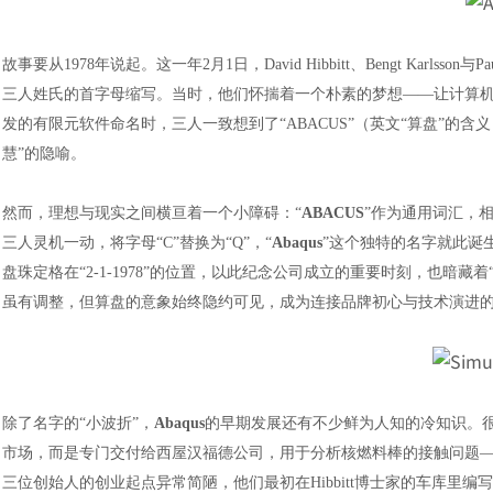
故事要从
1978年说起。这一年2月1日，David Hibbitt、Bengt Kar
三人姓氏的首字母缩写。当时，他们怀揣着一个朴素的梦想——让计算机
发的有限元软件命名时，三人一致想到了“ABACUS”（英文“算盘”的
慧”的隐喻。
然而，理想与现实之间横亘着一个小障碍：
“
ABACUS
”作为通用词汇，
三人灵机一动，将字母“C”替换为“Q”，“
Abaqus
”这个独特的名字就此诞
盘珠定格在“2-1-1978”的位置，以此纪念公司成立的重要时刻，也暗藏
虽有调整，但算盘的意象始终隐约可见，成为连接品牌初心与技术演进
除了名字的
“小波折”，
Abaqus
的早期发展还有不少鲜为人知的冷知识。
市场，而是专门交付给西屋汉福德公司，用于分析核燃料棒的接触问题
三位创始人的创业起点异常简陋，他们最初在Hibbitt博士家的车库