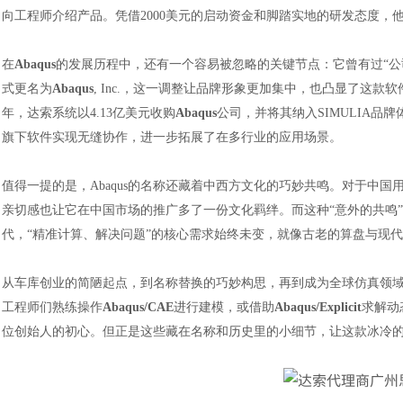
向工程师介绍产品。凭借2000美元的启动资金和脚踏实地的研发态度，
在
Abaqus
的发展历程中，还有一个容易被忽略的关键节点：它曾有过“公司
式更名为
Abaqus
, Inc.，这一调整让品牌形象更加集中，也凸显了这款
年，达索系统以4.13亿美元收购
Abaqus
公司，并将其纳入SIMULIA品牌
旗下软件实现无缝协作，进一步拓展了在多行业的应用场景。
值得一提的是，
Abaqus的名称还藏着中西方文化的巧妙共鸣。对于中国用户而
亲切感也让它在中国市场的推广多了一份文化羁绊。而这种“意外的共鸣
代，“精准计算、解决问题”的核心需求始终未变，就像古老的算盘与现
从车库创业的简陋起点，到名称替换的巧妙构思，再到成为全球仿真领
工程师们熟练操作
Abaqus
/CAE
进行建模，或借助
Abaqus/Explicit
求解动
位创始人的初心。但正是这些藏在名称和历史里的小细节，让这款冰冷