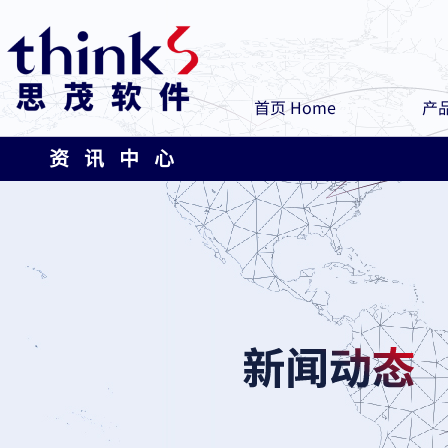
首页 Home
产品
资 讯 中 心