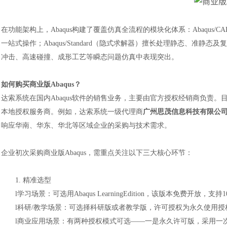
在功能架构上，
Abaqus构建了覆盖仿真全流程的模块化体系：Abaqu
一站式操作；Abaqus/Standard（隐式求解器）擅长处理静态、准静态及
冲击、高速碰撞、成形工艺等瞬态问题仿真中表现突出。
如何购买商业版
Abaqus？
达索系统在国内
Abaqus软件的销售业务，
主要
由官方授权经销商负责。
本地授权服务商。例如，达索系统一级代理商
广州
思茂信息
科技有限公
响应华南、华东
、华北
等区域企业的采购与技术需求。
企业初次采购商业版
Abaqus，需重点关注以下三大核心环节：
1.
精准选型
l
学习
场景：可选用
Abaqus LearningEdition，该版本免费开放，
l
科研
/教学场景：可选择科研版或者教学版，许可授权为永久使用授
l
商业应用场景：有两种授权模式可选
——一是永久许可版，采用一次