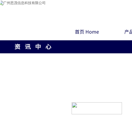
首页 Home
产品
资 讯 中 心