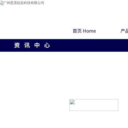
首页 Home
产品
资 讯 中 心