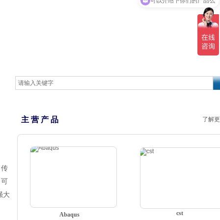
主 营 产 品
了解更
。传
，可
强大
cst
Abaqus