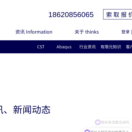
索 取 报 
18620856065
资讯 Information
关于 thinks
登录
CST
Abaqus
行业资讯
有限元知识
客
讯、新闻动态
现在有优惠活动吗
可以介绍下你们的产品么