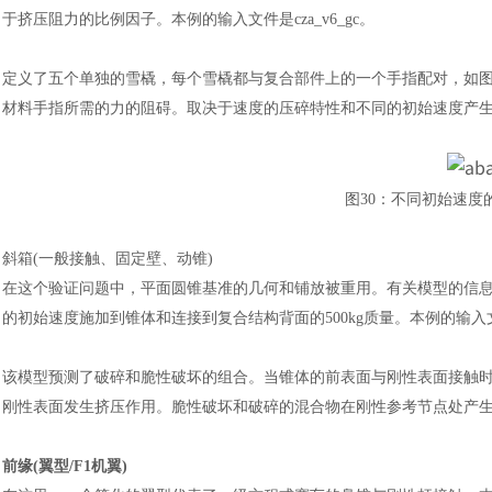
于挤压阻力的比例因子。本例的输入文件是
cza_v6_gc。
定义了五个单独的雪橇，每个雪橇都与复合部件上的一个手指配对，如
材料手指所需的力的阻碍。取决于速度的压碎特性和不同的初始速度产生不
图
30
：
不同初始速度
斜箱
(一般接触、固定壁、动锥)
在这个验证问题中，平面圆锥基准的几何和铺放被重用。有关模型的信
的初始速度施加到锥体和连接到复合结构背面的500kg质量。本例的输入文件是
该模型预测了破碎和脆性破坏的组合。当锥体的前表面与刚性表面接触
刚性表面发生挤压作用。脆性破坏和破碎的混合物在刚性参考节点处产
前缘
(翼型/F1机翼)