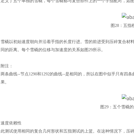
定义了五个单独的雪橇，每个雪橇都与复合部件上的一个手指配对，如
图
28
：
五指
雪橇以初始速度朝向并沿着手指的长度行进。雪的前进受到压碎复合材
同的距离。每个雪橇的位移与加速度的关系如图
29所示。
附注
：
两条曲线
--节点1290和1292的曲线--是相同的，所以在图中似乎
果。
图
29
：
五个雪橇的
速度依赖性
此测试使用相同的复合几何形状和五指测试的上篮。在这种情况下，压