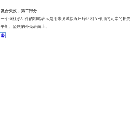
土木建筑
复合失效，第二部分
一
个圆柱形组件的粗略表示是用来测试接近压碎区相互作用的元素的损
平坦、坚硬的外壳表面上。
图
37
：
复合
第一个单元反弹到刚性表面上，并通过相邻单元将载荷传递到结构的其
中心元素。部件继续向刚性表面移动，最终侧壁开始挤压。反作用力的
图
38
：
复合材料失
温馨提示：
此文档为
达索
官方
英文文档
翻译，尽管我们已经尽力确保准确性，但在
服进行索取。