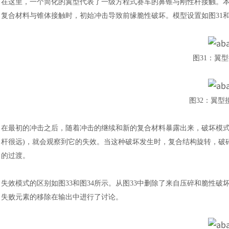
在这里，一个简化的翼型代表了一级方程式赛车的鼻锥与刚性杆接触。
复合材料与锥体接触时，初始冲击导致前缘脆性破坏。模型设置如图31和
图
31
：
翼型
图
32
：
翼型
在最初的冲击之后，随着冲击的继续和新的复合材料暴露出来，破坏模
杆很远)，就会观察到它的失效。当这种破坏发生时，复合结构旋转，破
的过渡。
失效模式的区别如图33和图34所示。从图33中删除了来自压碎和脆性破
失败元素的移除在输出中进行了讨论。