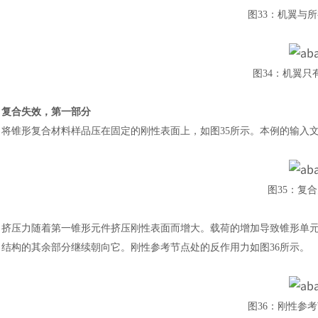
图
33
：
机翼与所
图
34
：
机翼只
复合失效，第一部分
将锥形复合材料样品压在固定的刚性表面上，如图
35所示。本例的输入文件是c
汽车交通
图
35
：
复合
挤压力随着第一锥形元件挤压刚性表面而增大。载荷的增加导致锥形单
结构的其余部分继续朝向它。刚性参考节点处的反作用力如图
36所示。
图
36
：
刚性参考