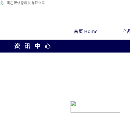
首页 Home
产品
资 讯 中 心