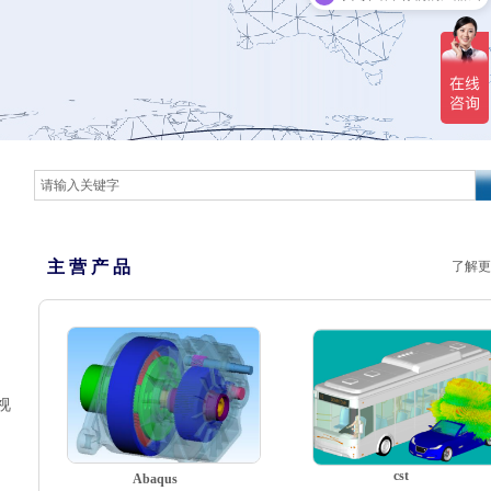
主 营 产 品
了解更
视
cst
Abaqus