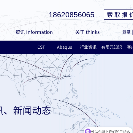
索 取 报 
18620856065
资讯 Information
关于 thinks
登录
CST
Abaqus
行业资讯
有限元知识
客
讯、新闻动态
可以介绍下你们的产品么