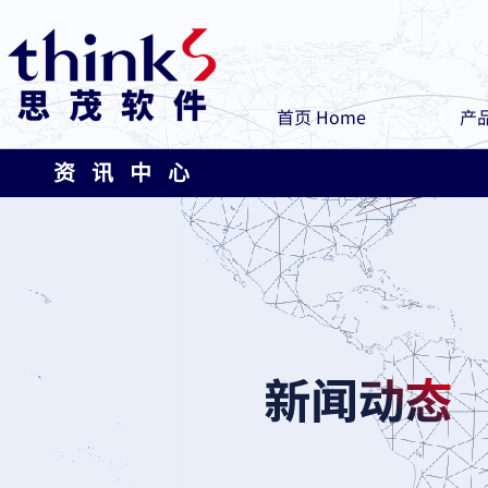
首页 Home
产品
资 讯 中 心