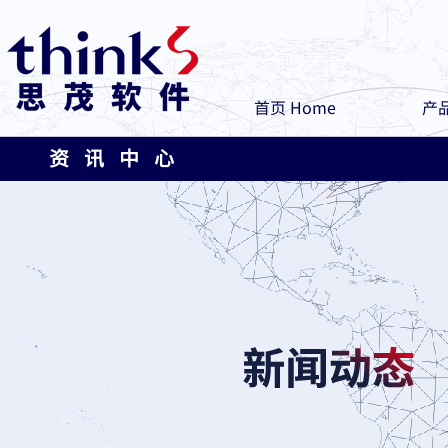
首页 Home
产品
资 讯 中 心