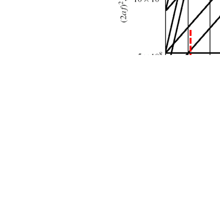
David M. Pozar, Microwave Engineering, Third Edition, JohnWiley & Sons, I
不出意外的话，仿真结果应该能看到这个频率范围内至少两个模，
TM0
这个圆柱尺寸，TM011频率确实在3GHz左右，可能3GHz多一点，那就
十个模就是这条红虚线向上数的交点（有些交点有简并模，degenerate
Mode 1 = TM010，频率2.54GHz：