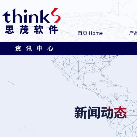
首页 Home
产品
资 讯 中 心