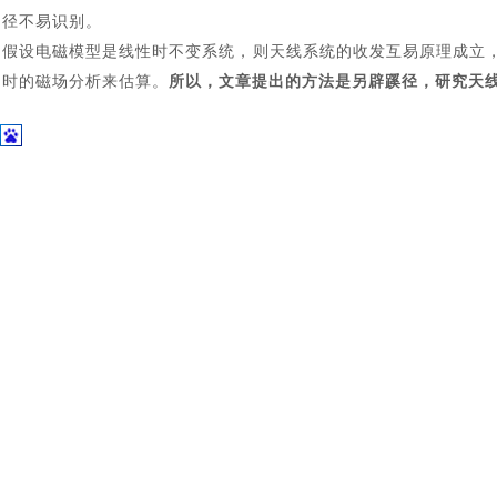
土木建筑
径不易识别。
假设电磁模型是线性时不变系统，则天线系统的收发互易原理成立
时的磁场分析来估算。
所以，文章提出的方法是另辟蹊径，研究天
一般射频干扰的清除办法有两种，有源和无源
[3]。无源的一个方法
示简单的屏蔽效果，贴片天线作为辐射源，可见IC上方５ｍｍ处
小），屏蔽效能在高频段会减弱，因为屏蔽罩上的小孔在高频段会泄
转换器里面的开关频率２MHz-4MHz, 其谐波是可以干扰1GHz
第一种是间接估算噪声，然后不影响信号的情况下调整信道。第二种用线