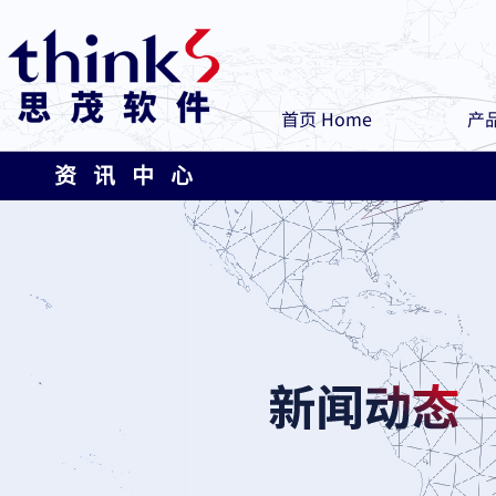
首页 Home
产品
资 讯 中 心