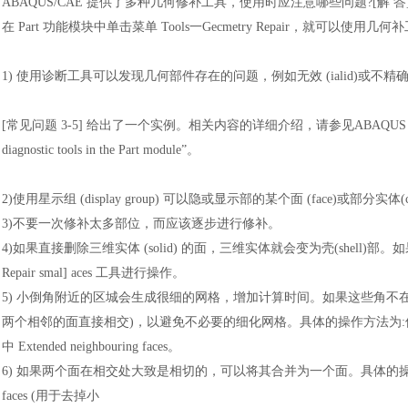
ABAQUS/CAE 提供了多种几何修补工具，使用时应注意哪些问题?[解 答
在
Part 功能模块中单击菜单 Tools一Gecmetry Repair，就可以
1)
使用诊断工具可以发现几何部件存在的问题，例如无效
(ialid)或不
[常见问题 3-5] 给出了一个实例。相关内容的详细介绍，请参见ABAQUS 6,7 帮助文档《
diagnostic tools in the Part module”。
2)使用星示组 (display group) 可以隐或显示部的某个面 (face)或部分实体(ce
3)不要一次修补太多部位，而应该逐步进行修补。
4)如果直接删除三维实体 (solid) 的面，三维实体就会变为壳(shell)部。如果需要删
Repair smal] aces 工具进行操作。
5) 小倒角附近的区城会生成很细的网格，增加计算时间。如果这些角不
两个相邻的面直接相交)，以避免不必要的细化网格。具体的操作方法为:使用修
中 Extended neighbouring faces。
6) 如果两个面在相交处大致是相切的，可以将其合并为一个面。具体的操作方法为:使用
faces (用于去掉小