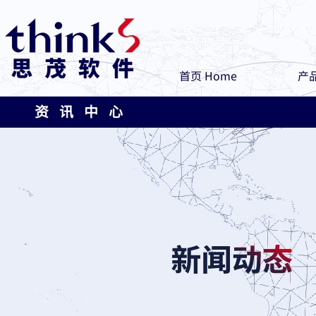
首页 Home
产品
资 讯 中 心