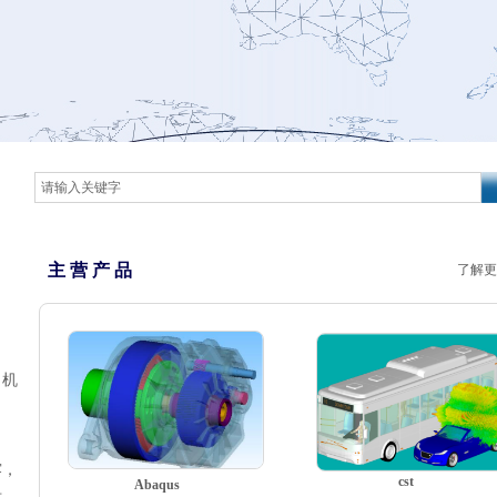
主 营 产 品
了解更
、机
露，
cst
Abaqus