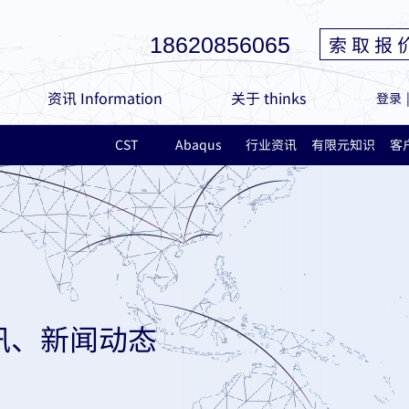
索 取 报 
18620856065
资讯 Information
关于 thinks
登录
CST
Abaqus
行业资讯
有限元知识
客
讯、新闻动态