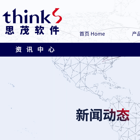
首页 Home
产品
资 讯 中 心