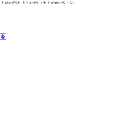
电感模型和电路模型电力电感的h场比较。
图
6三维模型与离散端口
[ABAQUS]
Abaqus草图绘制约束常见问题与避坑要点