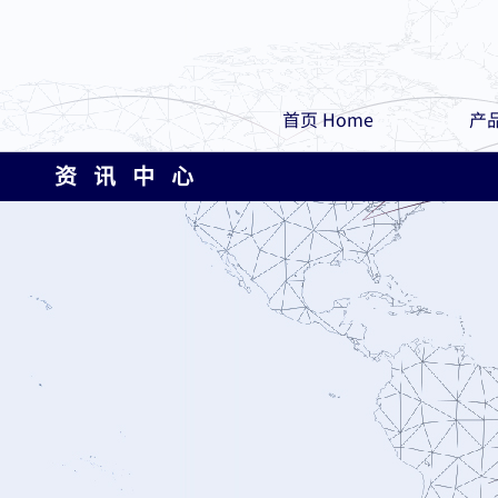
首页 Home
产品
资 讯 中 心