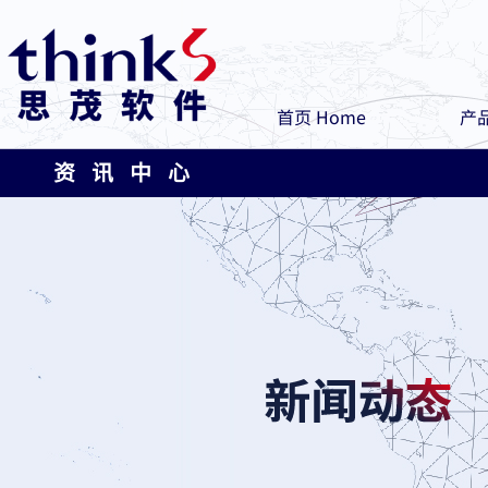
首页 Home
产品
资 讯 中 心