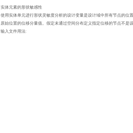
土木建筑
实体元素的形状敏感性
使用实体单元进行形状灵敏度分析的设计变量是设计域中所有节点的位
原始位置的位移分量值。假定未通过空间分布定义指定位移的节点不是
输入文件用法
:
使用以下选项定义用于使用实体元素进行形状优化的设计变量
:
调整，分配
=分配名称，节点集=名称
*分布，位置=节点，设计变量，名称=分布
名称，
TABLE=分布表名分配表，NAME=分配表名称
使用壳牌元件的珠敏感性
使用壳单元进行珠子灵敏度分析的设计变量是在设计域中的所有节点的
于其原始位置的位移分量值。假定未通过空间分布定义指定位移的节点
输入文件用法
:
使用以下选项定义用于带壳元素的焊道优化的设计变量
:
*调整，分配=分配名称，节点集=名称
分布，位置
=节点，设计变量，名称=分布
名称，
TABLE=分布表名*分配表，NAME=分配表名称