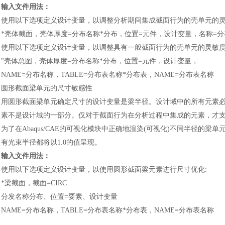
输入文件用法
：
使用以下选项定义设计变量，以调整分析期间集成截面行为的壳单元的
*壳体截面，壳体厚度=分布名称*分布，位置=元件，设计变量，名称=
使用以下选项定义设计变量，以调整具有一般截面行为的壳单元的灵敏
"壳体总图，壳体厚度=分布名称*分布，位置=元件，设计变量，
NAME=分布名称，TABLE=分布表名称*分布表，NAME=分布表名称
圆形截面梁单元的尺寸敏感性
用圆形截面梁单元确定尺寸的设计变量是梁半径。设计域中的所有元素
素不是设计域的一部分。仅对于截面行为在分析过程中集成的元素，才
为了在
Abaqus/CAE的可视化模块中正确地渲染(可视化)不同半径的
汽车交通
有光束半径都将以1.0的值呈现。
输入文件用法
：
使用以下选项定义设计变量，以使用圆形截面梁元素进行尺寸优化
:
*梁截面，截面=CIRC
分发名称分布、位置
=要素、设计变量
NAME=分布名称，TABLE=分布表名称*分布表，NAME=分布表名称