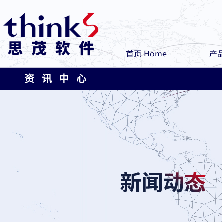
首页 Home
产品
资 讯 中 心