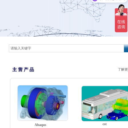
主 营 产 品
了解更
cst
Abaqus