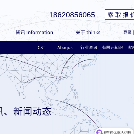
索 取 报 
18620856065
资讯 Information
关于 thinks
登录
CST
Abaqus
行业资讯
有限元知识
客
讯、新闻动态
现在有优惠活动吗