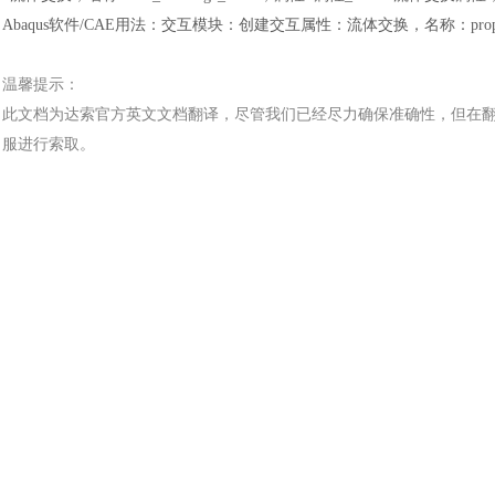
Abaqus软件/CAE用法：交互模块：创建交互属性：流体交换，名称：propert
温馨提示：
此文档为
达索
官方
英文文档
翻译，尽管我们已经尽力确保准确性，但在
服进行索取。
汽车交通