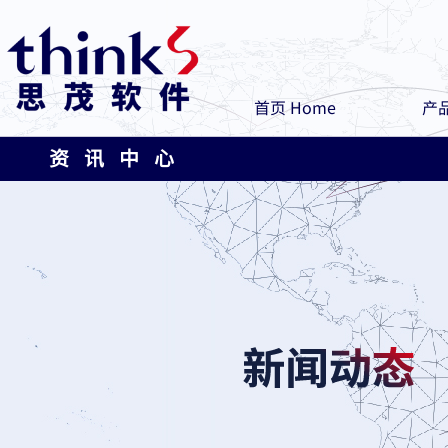
首页 Home
产品
资 讯 中 心