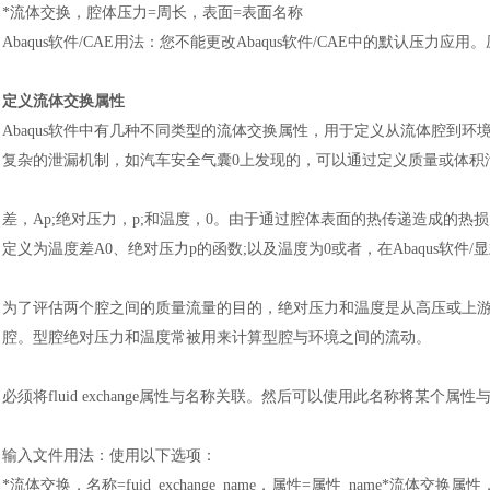
*流体交换，腔体压力=周长，表面=表面名称
Abaqus软件
/CAE用法
：
您不能更改
Abaqus软件
/CAE中的默认压力应用
定义流体交换属性
Abaqus软件中有几种不同类型的流体交换属性，用于定义从流体腔到
复杂的泄漏机制，如汽车安全气囊0上发现的，可以通过定义质量或体积
差，
Ap;绝对压力，p;和温度，0。由于通过腔体表面的热传递造成的热损失可
定义为温度差A0、绝对压力p的函数;以及温度为0或者，在Abaqus软件/
为了评估两个腔之间的质量流量的目的，绝对压力和温度是从高压或上
腔。型腔绝对压力和温度常被用来计算型腔与环境之间的流动。
必须将
fluid exchange属性与名称关联。然后可以使用此名称将某个
输入文件用法：使用以下选项：
*流体交换，名称=fuid_exchange_name，属性=属性_name*流体交换属性