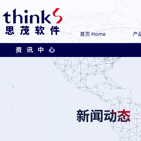
首页 Home
产品
资 讯 中 心