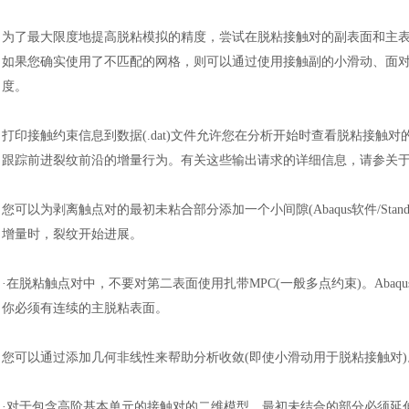
为了最大限度地提高脱粘模拟的精度，尝试在脱粘接触对的副表面和主
如果您确实使用了不匹配的网格，则可以通过使用接触副的小滑动、面
度。
打印接触约束信息到数据
(.dat)文件允许您在分析开始时查看脱粘接触
跟踪前进裂纹前沿的增量行为。有关这些输出请求的详细信息，请参关
您可以为剥离触点对的最初未粘合部分添加一个小间隙
(
Abaqus软件
/S
增量时，裂纹开始进展。
·在脱粘触点对中，不要对第二表面使用扎带MPC(一般多点约束)。
Abaq
你必须有连续的主脱粘表面。
您可以通过添加几何非线性来帮助分析收敛
(即使小滑动用于脱粘接触对
·对于包含高阶基本单元的接触对的二维模型，最初未结合的部分必须延