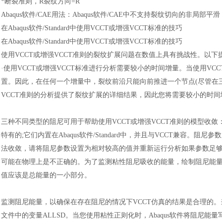
*断裂准则，R裂纹方向=R
Abaqus软件
/CAE用法
：
Abaqus软件
/CAE中不支持裂纹切向的非局部平滑
在
Abaqus软件
/Standard中使用VCCT或增强VCCT标准的技巧
在
Abaqus软件
/Standard中使用VCCT或增强VCCT标准的技巧
使用
VCCT或增强VCCT准则的裂纹扩展问题在数值上具有挑战性。以
·使用VCCT或增强VCCT标准进行分析需要较小的时间增量。当使用VCC
置。因此，在任何一个增量中，裂纹前沿只能向前推进一个节点(尽管在三
VCCT准则的分析提供了裂纹扩展的详细结果，因此您将需要较小的时
三种不同类型的阻尼可用于帮助使用
VCCT或增强VCCT准则的模型收敛
特有的;它们内置在
Abaqus软件
/Standard中，并且与VCCT兼容。
法收敛，请将阻尼参数设置为相对较高的值并重新运行分析如果参数足
可能在物理上是不正确的。为了监测粘性阻尼吸收的能量，绘制阻尼能量并
值应该是总能量的一小部分。
监测阻尼能量，以确保在存在阻尼的情况下
VCCT仿真的结果是合理的
文件中的变量ALLSD。当您使用粘性正则化时，
Abaqus软件
将阻尼能量