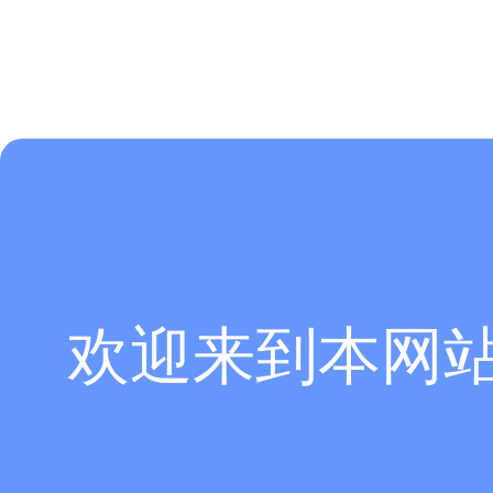
总结
CST软件的全流程电驱系统EMC仿真方案，为客户提供了全新的仿真
l
PCB、结构模型导入
l
电驱信号发生器
l
CISPR25标准3D建模
l
场路协同仿真
l
EMI receiver后处理
这些功能极大地降低了系统级
EMC仿真的难度，经过用户系统级仿真验
欢迎来到本网
（内容、图片来源：
CST仿真专家之路公众号，侵删）
版权与免责声明：
凡未注明作者、来源的内容均为转载稿，如出现版权问题，请及时联系