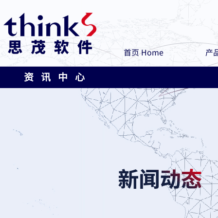
首页 Home
产品
资 讯 中 心