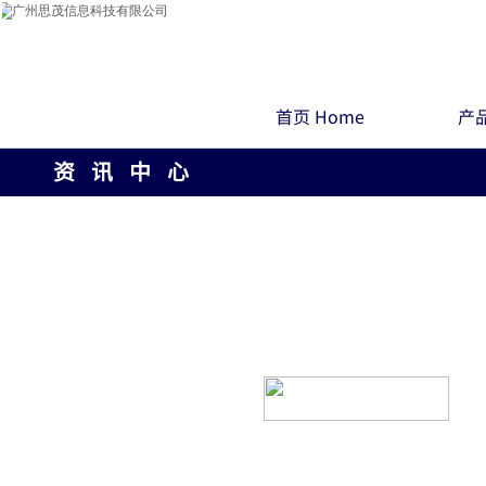
首页 Home
产品
资 讯 中 心