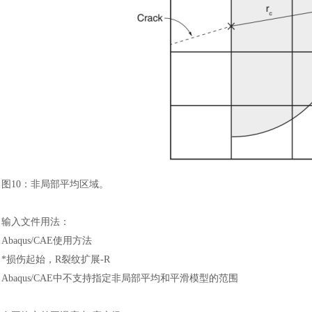
图
10
：
非局部平均区域。
输入文件用法
：
Abaqus/CAE使用方法
*损伤起始，R裂纹扩展-R
Abaqus/CAE中不支持指定非局部平均和平滑模型的范围