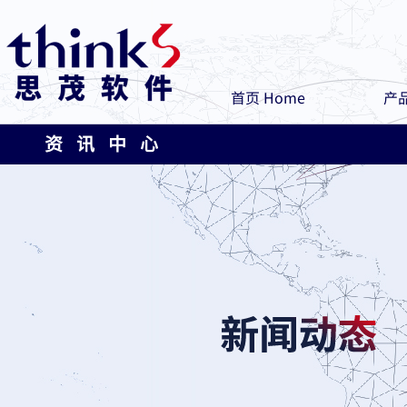
首页 Home
产品
资 讯 中 心