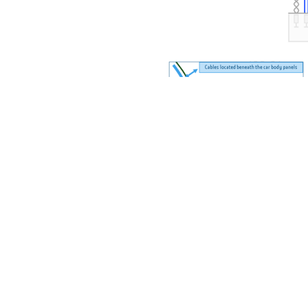
土木建筑
创建
AC Task，激励信号由port1位置注入，cable位于金属面
仿真结果分析