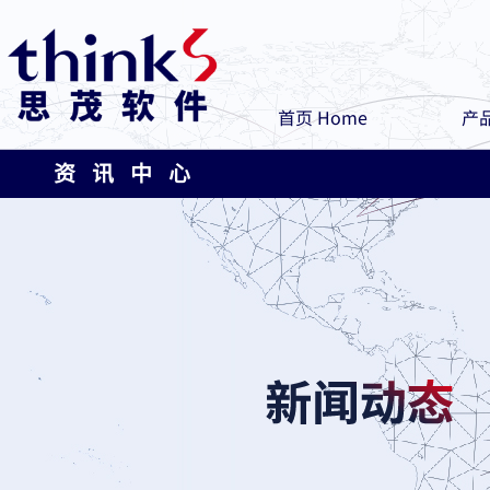
首页 Home
产品
资 讯 中 心