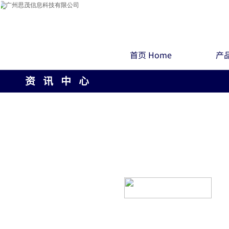
首页 Home
产品
资 讯 中 心