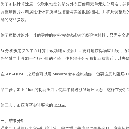
为了加快计算速度，仅取制动盘的部分外表面使用壳单元划分网格，并
调整摩擦片材料属性使计算所得压缩量与实验数据相同。并将此调整后
确的材料参数。
除了摩擦片以外，其他零件的材料为铸铁或钢等线弹性材料，只需定义
5)
分析步定义为了在计算中成功建立接触并且更好地获得响应曲线，通
件的轴向上强加一个很小量的位移，使各部件分别向制动盘靠近，以去
在
ABAQUS6.5之后也可以用 Stabilize 命令控制接触，但要注意其阻尼
汽车交通
第二步，加上
1bar 的制动压力，使其平稳过渡到建压状态，这样在分
第三步，加压直至实验要求的
155bar.
三、结果分析
通常对于系统压力容积模拟计算，需要重点关注的结果是变形，摩擦片