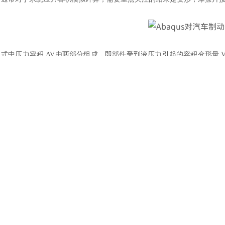
土木建筑
式中压力容积
AV由两部分组成，即部件受到液压力引起的容积变形量 V
公式得到。x是壳体缸体底部与活塞底部在轴向的相对位移，在分析后测量
下表为某制动器系统压力容积的计算结果，并与实验结果做了对比。可
该计算方法得到的结果被证明具有相当大的可信度，已做成标准化流程
下图为
25 倍放大后的轴向变形云图
：
图
4 