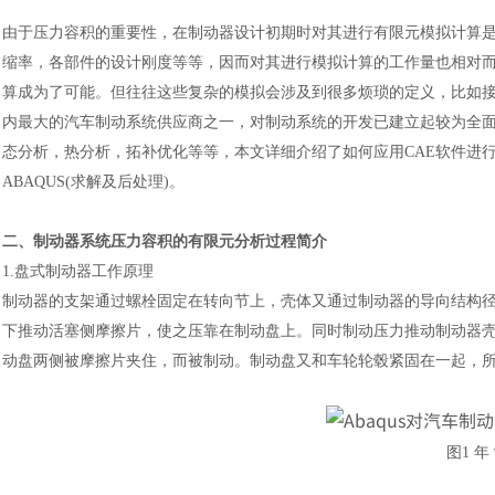
由于压力容积的重要性，在制动器设计初期时对其进行有限元模拟计算
缩率，各部件的设计刚度等等，因而对其进行模拟计算的工作量也相对
算成为了可能。但往往这些复杂的模拟会涉及到很多烦琐的定义，比如
内最大的汽车制动系统供应商之一，对制动系统的开发已建立起较为全
态分析，热分析，拓补优化等等，本文详细介绍了如何应用
CAE软件进
ABAQUS(求解及后处理)。
二、制动器系统压力容积的有限元分析过程简介
1.盘式制动器工作原理
制动器的支架通过螺栓固定在转向节上，壳体又通过制动器的导向结构
下推动活塞侧摩擦片，使之压靠在制动盘上。同时制动压力推动制动器
动盘两侧被摩擦片夹住，而被制动。制动盘又和车轮轮毂紧固在一起，
图
1 年